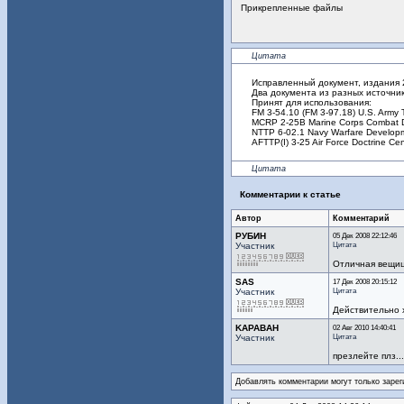
Прикрепленные файлы
Цитата
Исправленный документ, издания 
Два документа из разных источник
Принят для использования:
FM 3-54.10 (FM 3-97.18) U.S. Army 
MCRP 2-25B Marine Corps Combat D
NTTP 6-02.1 Navy Warfare Develop
AFTTP(I) 3-25 Air Force Doctrine Ce
Цитата
Комментарии к статье
Автор
Комментарий
РУБИН
05 Дек 2008 22:12:46
Цитата
Участник
Отличная вещица
SAS
17 Дек 2008 20:15:12
Цитата
Участник
Действительно 
KAPABAH
02 Авг 2010 14:40:41
Цитата
Участник
презлейте плз...
Добавлять комментарии могут только зарег