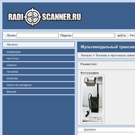
Логин
Пароль
Рег
Начало
Мультимодальный трансив
операции
Начало
»
Техника и протоколы связи
частоты
Разместил:
записи
техника
Фотографии
копилка
поиск по разделу
форум
Цитата