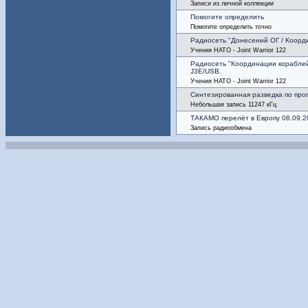
Записи из личной коллекции
Помогите определить
Помогите определить точно
Радиосеть "Донесений ОГ / Коорди
Учения НАТО - Joint Warrior 122
Радиосеть "Координации кораблей
J3E/USB.
Учения НАТО - Joint Warrior 122
Синтезированная разведка по пр
Небольшая запись 11247 кГц
ТАКАМO перелёт в Европу 08.09.2
Запись радиообмена