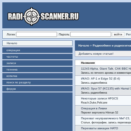
Логин
Пароль
Рег
Начало
Начало
»
Радиообмен и радиосигн
операции
Добавить новую статью!
частоты
Название
записи
11243 Alpha. Giant Talk. САК ВВС 
техника
Запись из личного архива и комментар
копилка
ИКАО: AF-1 и Edge 52 (E-4)
поиск по разделу
Запись радиообмена
ИКАО: Spur 57 (KC135) with Hamal 
форум
Запись радиообмена
Некоторые записи HFGCS
Reach,Duke,Pelicane
Операция в Ливии
Перелет вертолета Hitman 52
Перехват неуправляемого МиГ-23, 
Статья, фотографии, запись переговор
Перехваты авиации НАТО