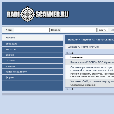
Логин
Пароль
Рег
Начало
Начало
»
Радиосети, частоты, по
операции
Добавить новую статью!
частоты
<<
.
1
.
2
.
записи
Название
техника
Радиосеть «CIRCUS» ВВС Франци
копилка
Системы управления и связи стра
command, control, and communicatio
поиск по разделу
История создания, структура, некоторы
связь на очень низких частотах, сист
форум
Частоты ICAO, позывные аэродро
Обобщенные сведения
<<
.
1
.
2
.