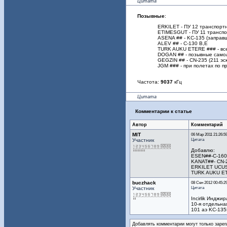
Цитата
Позывные
:
ERKILET - ПУ 12 транспорт
ETIMESGUT - ПУ 11 транспо
ASENA ## - KС-135 (заправ
ALEV ## - C-130 B,E
TURK AUKU ETERE ### - вс
DOGAN ## - позывные самол
GEGZIN ## - CN-235 (211 эс
JGM ### - при полетах по 
Частота:
9037
кГц
Цитата
Комментарии к статье
Автор
Комментарий
MIT
06 Мар 2011 21:26:5
Цитата
Участник
Добавлю:
ESEN##-C-160 
KANAT##- CN-2
ERKILET UCUS
TURK AUKU ET
buczhack
08 Сен 2012 00:45:2
Цитата
Участник
Incirlik Инджи
10-я отдельна
101 аэ KC-135
Добавлять комментарии могут только зарег