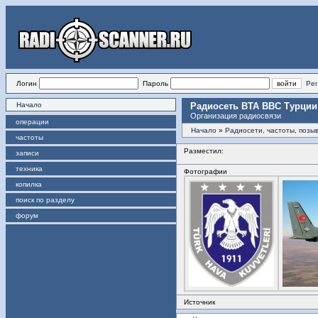
Логин
Пароль
Рег
Начало
Радиосеть ВТА ВВС Турции
Организация радиосвязи
операции
Начало
»
Радиосети, частоты, позы
частоты
Разместил:
записи
техника
Фотографии
копилка
поиск по разделу
форум
Источник