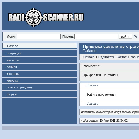
Логин
Пароль
Рег
Начало
Привязка самолетов страт
Таблица
операции
Начало
»
Радиосети, частоты, позы
частоты
Разместил:
записи
техника
Прикрепленные файлы
копилка
Цитата
поиск по разделу
форум
Файл в приложении
Цитата
Добавлять комментарии могут только зарег
Файл создан: 10 Апр 2011 20:54:02