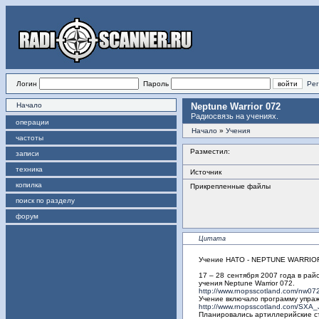
Логин
Пароль
Рег
Начало
Neptune Warrior 072
Радиосвязь на учениях.
операции
Начало
»
Учения
частоты
Разместил:
записи
техника
Источник
копилка
Прикрепленные файлы
поиск по разделу
форум
Цитата
Учение НАТО - NEPTUNE WARRIOR
17 – 28 сентября 2007 года в ра
учения Neptune Warrior 072.
http://www.rnopsscotland.com/nw07
Учение включало программу упра
http://www.rnopsscotland.com/SXA
Планировались артиллерийские ст