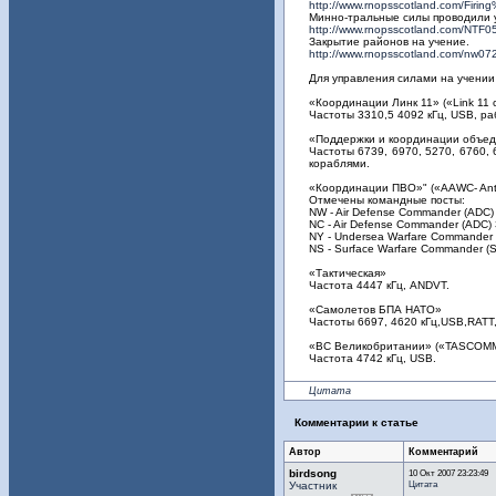
http://www.rnopsscotland.com/Fir
Минно-тральные силы проводили уч
http://www.rnopsscotland.com/NTF0
Закрытие районов на учение.
http://www.rnopsscotland.com/nw0
Для управления силами на учении
«Координации Линк 11» («Link 11 c
Частоты 3310,5 4092 кГц, USB, ра
«Поддержки и координации объедин
Частоты 6739, 6970, 5270, 6760
кораблями.
«Координации ПВО»" («AAWC- Anti-
Отмечены командные посты:
NW - Air Defense Commander (ADC
NC - Air Defense Commander (ADC
NY - Undersea Warfare Commande
NS - Surface Warfare Commander 
«Тактическая»
Частота 4447 кГц, ANDVT.
«Самолетов БПА НАТО»
Частоты 6697, 4620 кГц,USB,RATT
«ВС Великобритании» («TASCOMM - 
Частота 4742 кГц, USB.
Цитата
Комментарии к статье
Автор
Комментарий
birdsong
10 Окт 2007 23:23:49
Цитата
Участник